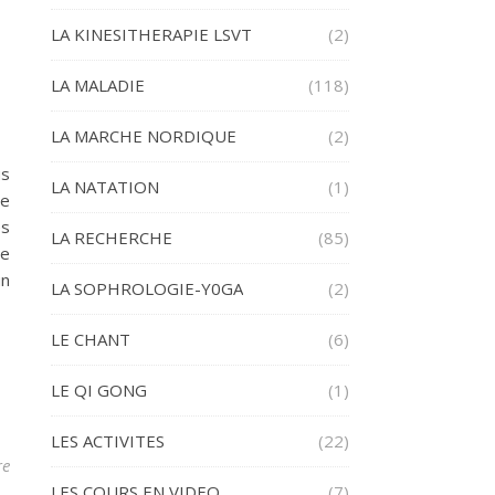
LA KINESITHERAPIE LSVT
(2)
LA MALADIE
(118)
LA MARCHE NORDIQUE
(2)
us
LA NATATION
(1)
ie
es
LA RECHERCHE
(85)
ce
un
LA SOPHROLOGIE-Y0GA
(2)
LE CHANT
(6)
LE QI GONG
(1)
LES ACTIVITES
(22)
re
LES COURS EN VIDEO
(7)