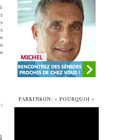
26
es
es
es
de
si
se
PARKINSON: « POURQUOI »
re