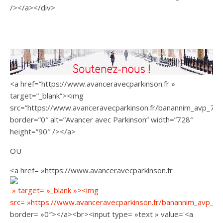
/></a></div>
<a href=”https://www.avanceravecparkinson.fr »
target=”_blank”><img
src=”https://www.avanceravecparkinson.fr/banannim_avp_728
border=”0″ alt=”Avancer avec Parkinson” width=”728″
height=”90″ /></a>
OU
<a href= »https://www.avanceravecparkinson.fr
» target= »_blank »><img
src= »
https://www.avanceravecparkinson.fr/banannim_avp_72
border= »0″></a><br><input type= »text » value='<a