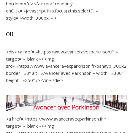
border= »0″></a><br>’ readonly
onClick= »javascript:this.focus();this.select(); »
style= »width: 300px; « >
ou
<div><a href= »https://www.avanceravecparkinson.fr »
target= »_blank »><img
src= »https://www.avanceravecparkinson.fr/banavp_300x250.g
border= »0″ alt= »Avancer avec Parkinson » width= »300″
height= »250″ /></a></div>
<a href= »https://www.avanceravecparkinson.fr »
target= »_blank »><img