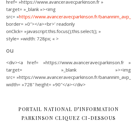
href= »https://www.avanceravecparkinson.fr »
target= »_blank »><img
src= »
https://www.avanceravecparkinson.fr/banannim_avp_72
border= »0″></a><br>’ readonly
onClick= »javascript:this.focus();this.select(); »
style= »width: 728px; « >
ou
<div><a href= »https://www.avanceravecparkinson.fr »
target= »_blank »><img
src= »https://www.avanceravecparkinson.fr/banannim_avp_728
width= »728″ height= »90″</a></div>
PORTAIL NATIONAL D’INFORMATION
PARKINSON CLIQUEZ CI-DESSOUS