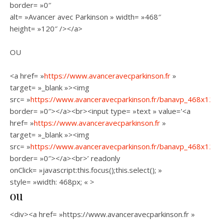
border= »0″
alt= »Avancer avec Parkinson » width= »468″
height= »120″ /></a>
OU
<a href= »
https://www.avanceravecparkinson.fr
»
target= »_blank »><img
src= »
https://www.avanceravecparkinson.fr/banavp_468x120.
border= »0″></a><br><input type= »text » value='<a
href= »
https://www.avanceravecparkinson.fr
»
target= »_blank »><img
src= »
https://www.avanceravecparkinson.fr/banavp_468x120.
border= »0″></a><br>’ readonly
onClick= »javascript:this.focus();this.select(); »
style= »width: 468px; « >
ou
<div><a href= »https://www.avanceravecparkinson.fr »