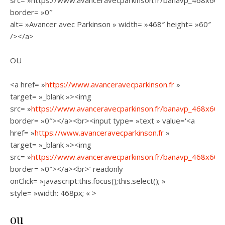
src= »https://www.avanceravecparkinson.fr/banavp_468x60.gi
border= »0″
alt= »Avancer avec Parkinson » width= »468″ height= »60″
/></a>
OU
<a href= »
https://www.avanceravecparkinson.fr
»
target= »_blank »><img
src= »
https://www.avanceravecparkinson.fr/banavp_468x60.gi
border= »0″></a><br><input type= »text » value='<a
href= »
https://www.avanceravecparkinson.fr
»
target= »_blank »><img
src= »
https://www.avanceravecparkinson.fr/banavp_468x60.gi
border= »0″></a><br>’ readonly
onClick= »javascript:this.focus();this.select(); »
style= »width: 468px; « >
ou