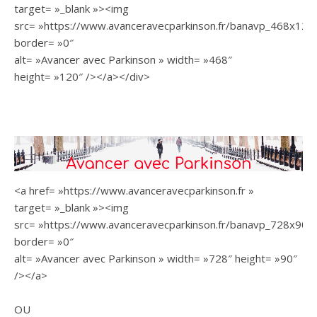
target= »_blank »><img
src= »https://www.avanceravecparkinson.fr/banavp_468x120.g
border= »0″
alt= »Avancer avec Parkinson » width= »468″
height= »120″ /></a></div>
<a href= »https://www.avanceravecparkinson.fr »
target= »_blank »><img
src= »https://www.avanceravecparkinson.fr/banavp_728x90.gi
border= »0″
alt= »Avancer avec Parkinson » width= »728″ height= »90″
/></a>
OU