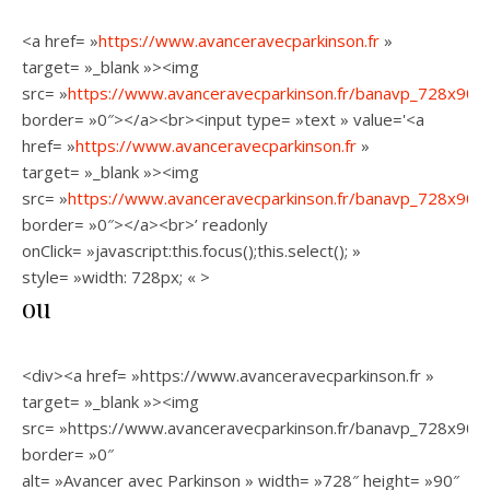
<a href= »
https://www.avanceravecparkinson.fr
»
target= »_blank »><img
src= »
https://www.avanceravecparkinson.fr/banavp_728x90.gi
border= »0″></a><br><input type= »text » value='<a
href= »
https://www.avanceravecparkinson.fr
»
target= »_blank »><img
src= »
https://www.avanceravecparkinson.fr/banavp_728x90.gi
border= »0″></a><br>’ readonly
onClick= »javascript:this.focus();this.select(); »
style= »width: 728px; « >
ou
<div><a href= »https://www.avanceravecparkinson.fr »
target= »_blank »><img
src= »https://www.avanceravecparkinson.fr/banavp_728x90.gi
border= »0″
alt= »Avancer avec Parkinson » width= »728″ height= »90″