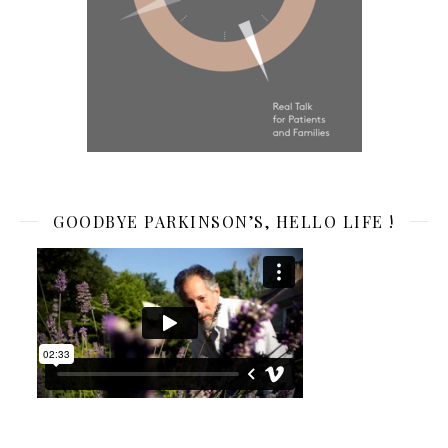
GOODBYE PARKINSON’S, HELLO LIFE !