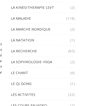
LA KINESITHERAPIE LSVT
(2)
LA MALADIE
(118)
LA MARCHE NORDIQUE
(2)
LA NATATION
(1)
es
ux
LA RECHERCHE
(85)
nt
ur
LA SOPHROLOGIE-Y0GA
(2)
et
ur
LE CHANT
(6)
LE QI GONG
(1)
LES ACTIVITES
(22)
LES COURS EN VIDEO
(7)