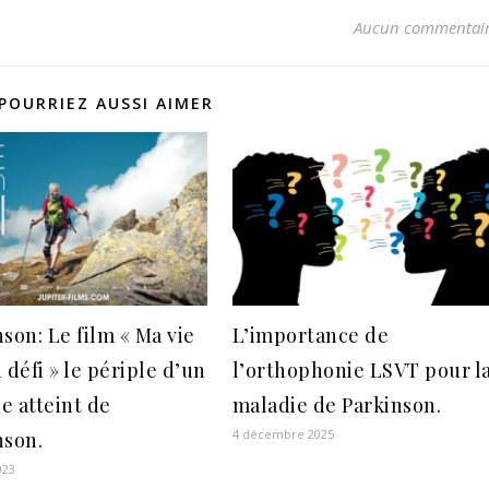
Aucun commentai
POURRIEZ AUSSI AIMER
son: Le film « Ma vie
L’importance de
 défi » le périple d’un
l’orthophonie LSVT pour l
e atteint de
maladie de Parkinson.
4 décembre 2025
nson.
2023