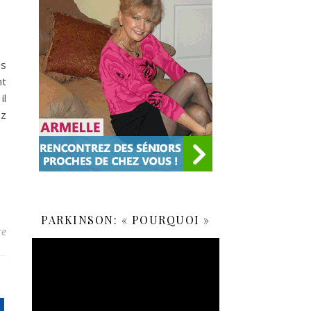
es
nt
il
ez
PARKINSON: « POURQUOI »
re