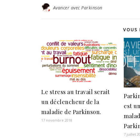
Avancer avec Parkinson
VOUS 
Le stress au travail serait
Parkin
un déclencheur de la
est un
maladie de Parkinson.
malad
17 novembre 2018
Parki
7 juillet 