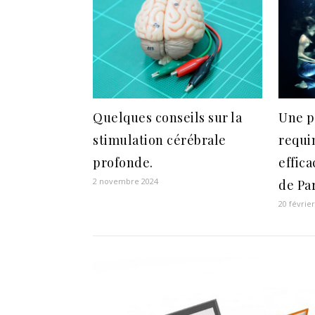
Quelques conseils sur la
Une p
stimulation cérébrale
requi
profonde.
effica
2 novembre 2024
de Pa
20 févrie