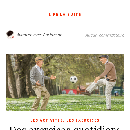
LIRE LA SUITE
Avancer avec Parkinson
Aucun commentaire
,
LES ACTIVITES
LES EXERCICES
Des exercices quotidiens