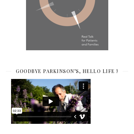
GOODBYE PARKINSON’S, HELLO LIFE !