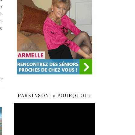
e?
es
es
ue
re
PARKINSON: « POURQUOI »