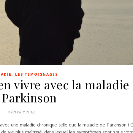
,
LADIE
LES TEMOIGNAGES
n vivre avec la maladie
 Parkinson
5 février 2019
vec une maladie chronique telle que la maladie de Parkinson ! 
 de vie plus maîtrisé, dans lequel les symptômes sont sous vot