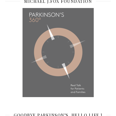
MICHAEL J.FOX FOUNDATION
GOODBYE PARKINSON’S, HELLO LIFE !