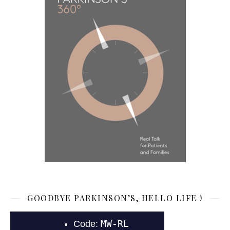
GOODBYE PARKINSON’S, HELLO LIFE !