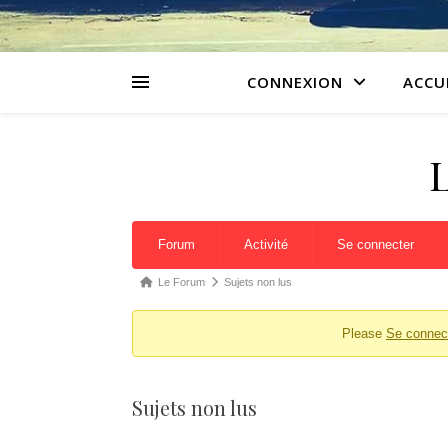
CONNEXION
ACCU
Navigation du forum
Forum
Activité
Se connecter
Fil d’Ariane du forum – Vous êtes ici :
Le Forum
Sujets non lus
Please
Se connec
Sujets non lus