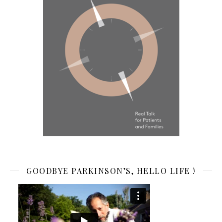
GOODBYE PARKINSON’S, HELLO LIFE !